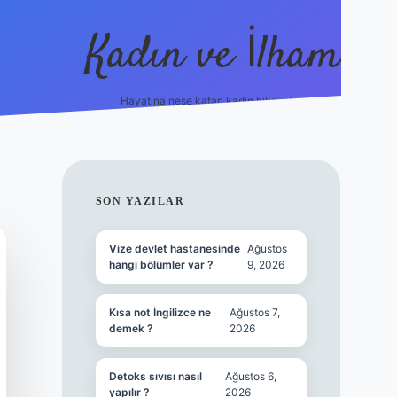
Kadın ve İlham
Hayatına neşe katan kadın hikayeleri!
ilbet
hiltonbet
Betexper giriş adresi
https://www.bet
SIDEBAR
SON YAZILAR
Vize devlet hastanesinde
Ağustos
hangi bölümler var ?
9, 2026
Kısa not İngilizce ne
Ağustos 7,
demek ?
2026
Detoks sıvısı nasıl
Ağustos 6,
yapılır ?
2026