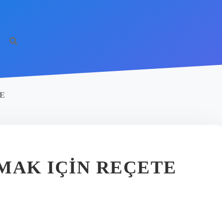
E
MAK IÇIN REÇETE