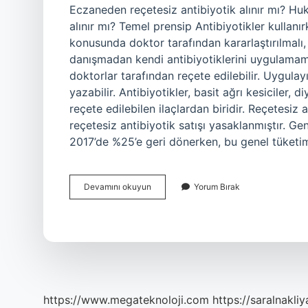
Eczaneden reçetesiz antibiyotik alınır mı? H
alınır mı? Temel prensip Antibiyotikler kullan
konusunda doktor tarafından kararlaştırılmalı
danışmadan kendi antibiyotiklerini uygulamamal
doktorlar tarafından reçete edilebilir. Uygulayı
yazabilir. Antibiyotikler, basit ağrı kesiciler,
reçete edilebilen ilaçlardan biridir. Reçetesiz
reçetesiz antibiyotik satışı yasaklanmıştır. Gen
2017’de %25’e geri dönerken, bu genel tüket
Antibiyotik
Devamını okuyun
Yorum Bırak
Almak
Için
Reçete
Gerekli
Mi
https://www.megateknoloji.com
https://saralnakliy