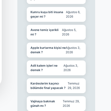
Kumru kuşu biti insana
Ağustos 6,
geçer mi ?
2026
Avene temiz içerikli
Ağustos 5,
mi ?
2026
Apple kurtarma kişisi ne
Ağustos 3,
demek ?
2026
Adli kalem işleri ne
Ağustos 3,
demek ?
2026
Kardeslerim kaçıncı
Temmuz
bölümde final yapacak ?
29, 2026
Vajinaya bakmak
Temmuz 29,
günah mı ?
2026