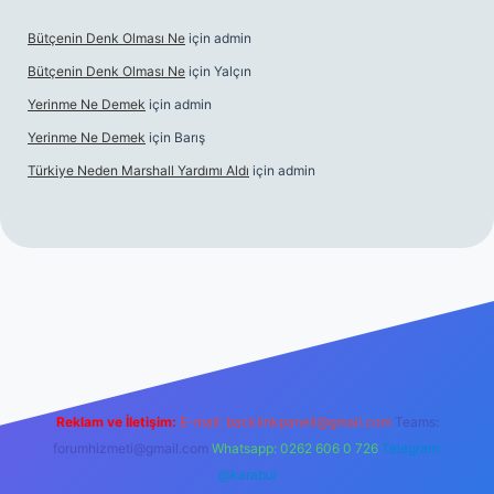
Bütçenin Denk Olması Ne
için
admin
Bütçenin Denk Olması Ne
için
Yalçın
Yerinme Ne Demek
için
admin
Yerinme Ne Demek
için
Barış
Türkiye Neden Marshall Yardımı Aldı
için
admin
//www.betexper.xyz/
betci.co
betci giriş
hiltonbet yeni giriş
Reklam ve İletişim:
E-mail:
backlinkpaneli@gmail.com
Teams:
forumhizmeti@gmail.com
Whatsapp: 0262 606 0 726
Telegram:
@karabul