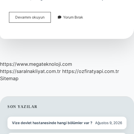
Antibiyotik
Devamını okuyun
Yorum Bırak
Almak
Için
Reçete
Gerekli
Mi
https://www.megateknoloji.com
https://saralnakliyat.com.tr
https://ozfiratyapi.com.tr
Sitemap
SIDEBAR
SON YAZILAR
Vize devlet hastanesinde hangi bölümler var ?
Ağustos 9, 2026