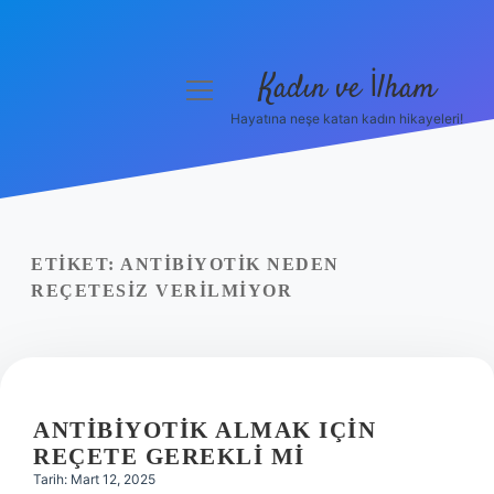
Kadın ve İlham
menüyü
aç
Hayatına neşe katan kadın hikayeleri!
Anasayfa
Gizlilik Politikası
Yasal Uyarı
ETIKET:
ANTIBIYOTIK NEDEN
REÇETESIZ VERILMIYOR
Hakkımızda
ANTIBIYOTIK ALMAK IÇIN
REÇETE GEREKLI MI
Tarih: Mart 12, 2025