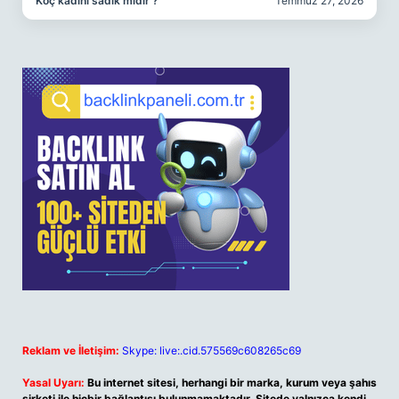
Koç kadını sadık mıdır ?
Temmuz 27, 2026
Reklam ve İletişim:
Skype: live:.cid.575569c608265c69
Yasal Uyarı:
Bu internet sitesi, herhangi bir marka, kurum veya şahıs
şirketi ile hiçbir bağlantısı bulunmamaktadır. Sitede yalnızca kendi