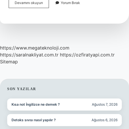
Amonyak
Devamını okuyun
Yorum Bırak
Neden
Istenir
https://www.megateknoloji.com
https://saralnakliyat.com.tr
https://ozfiratyapi.com.tr
Sitemap
SIDEBAR
SON YAZILAR
Kısa not İngilizce ne demek ?
Ağustos 7, 2026
Detoks sıvısı nasıl yapılır ?
Ağustos 6, 2026