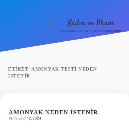
Kadın ve İlham
menüyü
aç
Hayatına neşe katan kadın hikayeleri!
Anasayfa
Gizlilik Politikası
Yasal Uyarı
ETIKET:
AMONYAK TESTI NEDEN
ISTENIR
Hakkımızda
AMONYAK NEDEN ISTENIR
Tarih: Ekim 12, 2024