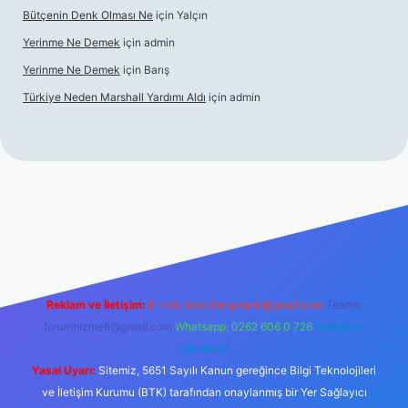
Bütçenin Denk Olması Ne
için
Yalçın
Yerinme Ne Demek
için
admin
Yerinme Ne Demek
için
Barış
Türkiye Neden Marshall Yardımı Aldı
için
admin
://www.betexper.xyz/
betci.co
betci giriş
hiltonbet yeni giriş
Reklam ve İletişim:
E-mail:
backlinkpaneli@gmail.com
Teams:
forumhizmeti@gmail.com
Whatsapp: 0262 606 0 726
Telegram:
@karabul
Yasal Uyarı:
Sitemiz, 5651 Sayılı Kanun gereğince Bilgi Teknolojileri
ve İletişim Kurumu (BTK) tarafından onaylanmış bir Yer Sağlayıcı