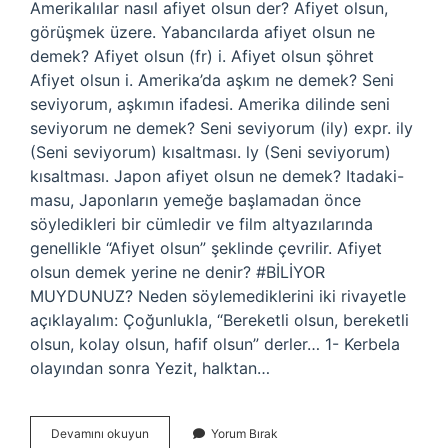
Amerikalılar nasıl afiyet olsun der? Afiyet olsun,
görüşmek üzere. Yabancılarda afiyet olsun ne
demek? Afiyet olsun (fr) i. Afiyet olsun şöhret
Afiyet olsun i. Amerika’da aşkım ne demek? Seni
seviyorum, aşkımın ifadesi. Amerika dilinde seni
seviyorum ne demek? Seni seviyorum (ily) expr. ily
(Seni seviyorum) kısaltması. ly (Seni seviyorum)
kısaltması. Japon afiyet olsun ne demek? Itadaki-
masu, Japonların yemeğe başlamadan önce
söyledikleri bir cümledir ve film altyazılarında
genellikle “Afiyet olsun” şeklinde çevrilir. Afiyet
olsun demek yerine ne denir? #BİLİYOR
MUYDUNUZ? Neden söylemediklerini iki rivayetle
açıklayalım: Çoğunlukla, “Bereketli olsun, bereketli
olsun, kolay olsun, hafif olsun” derler… 1- Kerbela
olayından sonra Yezit, halktan…
Amerikada
Devamını okuyun
Yorum Bırak