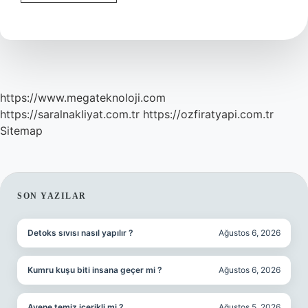
Afiyet
Olsun
Ne
Demek
https://www.megateknoloji.com
https://saralnakliyat.com.tr
https://ozfiratyapi.com.tr
Sitemap
SIDEBAR
SON YAZILAR
Detoks sıvısı nasıl yapılır ?
Ağustos 6, 2026
Kumru kuşu biti insana geçer mi ?
Ağustos 6, 2026
Avene temiz içerikli mi ?
Ağustos 5, 2026