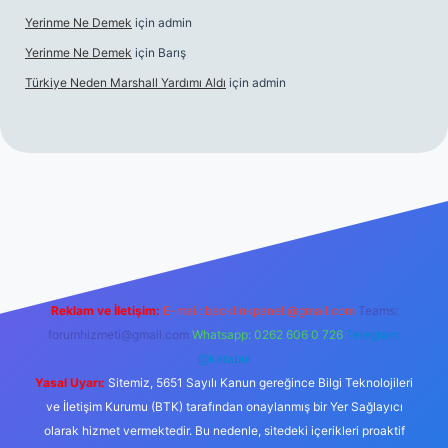
Yerinme Ne Demek
için
admin
Yerinme Ne Demek
için
Barış
Türkiye Neden Marshall Yardımı Aldı
için
admin
://www.betexper.xyz/
betci.co
betci giriş
hiltonbet yeni giriş
Reklam ve İletişim:
E-mail:
backlinkpaneli@gmail.com
Teams:
forumhizmeti@gmail.com
Whatsapp: 0262 606 0 726
Telegram:
@karabul
Yasal Uyarı:
Sitemiz, 5651 Sayılı Kanun gereğince Bilgi Teknolojileri
ve İletişim Kurumu (BTK) tarafından onaylanmış bir Yer Sağlayıcı
olarak hizmet vermektedir. Bu nedenle, sitedeki içerikleri proaktif