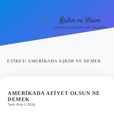
Kadın ve İlham
menüyü
aç
Hayatına neşe katan kadın hikayeleri!
Anasayfa
Gizlilik Politikası
Yasal Uyarı
ETIKET:
AMERIKADA AŞKIM NE DEMEK
Hakkımızda
AMERIKADA AFIYET OLSUN NE
DEMEK
Tarih: Ekim 3, 2024