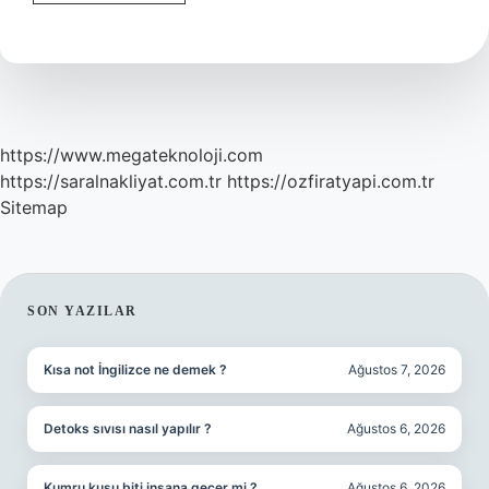
Aldatan
Erkek
Ne
Kadar
Nafaka
Öder
https://www.megateknoloji.com
https://saralnakliyat.com.tr
https://ozfiratyapi.com.tr
Sitemap
SIDEBAR
SON YAZILAR
Kısa not İngilizce ne demek ?
Ağustos 7, 2026
Detoks sıvısı nasıl yapılır ?
Ağustos 6, 2026
Kumru kuşu biti insana geçer mi ?
Ağustos 6, 2026