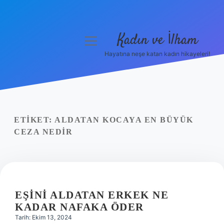
Kadın ve İlham
menüyü
aç
Hayatına neşe katan kadın hikayeleri!
Anasayfa
Gizlilik Politikası
Yasal Uyarı
ETIKET:
ALDATAN KOCAYA EN BÜYÜK
CEZA NEDIR
Hakkımızda
EŞINI ALDATAN ERKEK NE
KADAR NAFAKA ÖDER
Tarih: Ekim 13, 2024