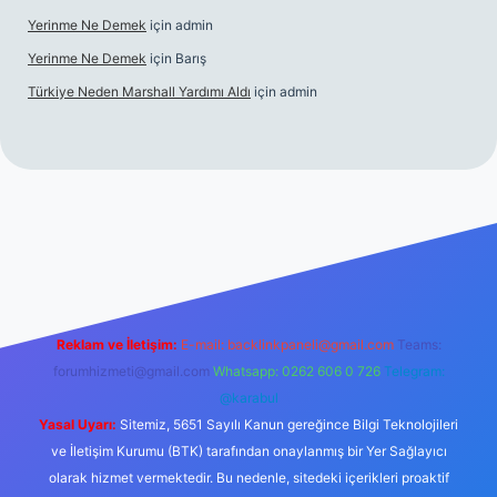
Yerinme Ne Demek
için
admin
Yerinme Ne Demek
için
Barış
Türkiye Neden Marshall Yardımı Aldı
için
admin
://www.betexper.xyz/
betci.co
betci giriş
hiltonbet yeni giriş
Reklam ve İletişim:
E-mail:
backlinkpaneli@gmail.com
Teams:
forumhizmeti@gmail.com
Whatsapp: 0262 606 0 726
Telegram:
@karabul
Yasal Uyarı:
Sitemiz, 5651 Sayılı Kanun gereğince Bilgi Teknolojileri
ve İletişim Kurumu (BTK) tarafından onaylanmış bir Yer Sağlayıcı
olarak hizmet vermektedir. Bu nedenle, sitedeki içerikleri proaktif