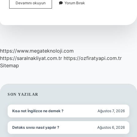
Türetilmiş
Devamını okuyun
Yorum Bırak
Büyüklükler
Hangi
Ders
https://www.megateknoloji.com
https://saralnakliyat.com.tr
https://ozfiratyapi.com.tr
Sitemap
SIDEBAR
SON YAZILAR
Kısa not İngilizce ne demek ?
Ağustos 7, 2026
Detoks sıvısı nasıl yapılır ?
Ağustos 6, 2026