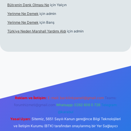
Bütçenin Denk Olması Ne
için
Yalçın
Yerinme Ne Demek
için
admin
Yerinme Ne Demek
için
Barış
Türkiye Neden Marshall Yardımı Aldı
için
admin
://www.betexper.xyz/
betci.co
betci giriş
hiltonbet yeni giriş
Reklam ve İletişim:
E-mail:
backlinkpaneli@gmail.com
Teams:
forumhizmeti@gmail.com
Whatsapp: 0262 606 0 726
Telegram:
@karabul
Yasal Uyarı:
Sitemiz, 5651 Sayılı Kanun gereğince Bilgi Teknolojileri
ve İletişim Kurumu (BTK) tarafından onaylanmış bir Yer Sağlayıcı