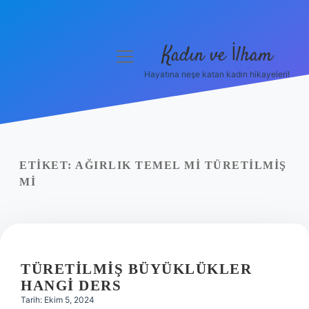
Kadın ve İlham
menüyü
aç
Hayatına neşe katan kadın hikayeleri!
Anasayfa
Gizlilik Politikası
Yasal Uyarı
ETIKET:
AĞIRLIK TEMEL MI TÜRETILMIŞ
MI
Hakkımızda
TÜRETILMIŞ BÜYÜKLÜKLER
HANGI DERS
Tarih: Ekim 5, 2024