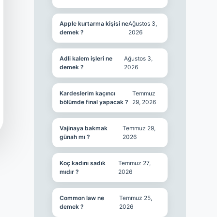
Apple kurtarma kişisi ne
Ağustos 3,
demek ?
2026
Adli kalem işleri ne
Ağustos 3,
demek ?
2026
Kardeslerim kaçıncı
Temmuz
bölümde final yapacak ?
29, 2026
Vajinaya bakmak
Temmuz 29,
günah mı ?
2026
Koç kadını sadık
Temmuz 27,
mıdır ?
2026
Common law ne
Temmuz 25,
demek ?
2026