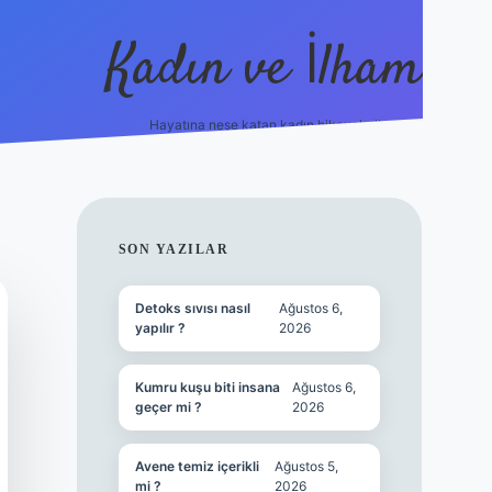
Kadın ve İlham
Hayatına neşe katan kadın hikayeleri!
ilbet
hiltonbet
Betexper giriş adresi
https://www.be
SIDEBAR
SON YAZILAR
Detoks sıvısı nasıl
Ağustos 6,
yapılır ?
2026
Kumru kuşu biti insana
Ağustos 6,
geçer mi ?
2026
Avene temiz içerikli
Ağustos 5,
mi ?
2026