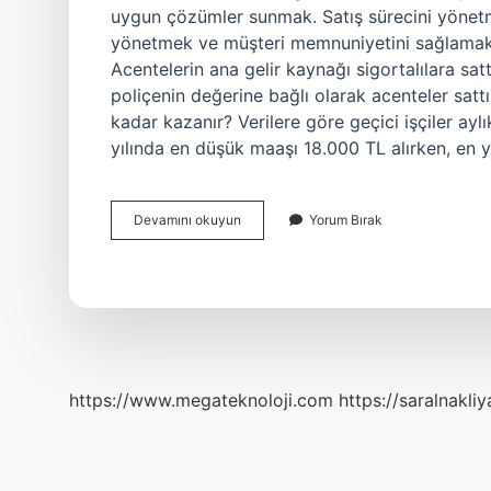
uygun çözümler sunmak. Satış sürecini yönetmek
yönetmek ve müşteri memnuniyetini sağlamak.
Acentelerin ana gelir kaynağı sigortalılara satt
poliçenin değerine bağlı olarak acenteler sattı
kadar kazanır? Verilere göre geçici işçiler ay
yılında en düşük maaşı 18.000 TL alırken, en
Acente
Devamını okuyun
Yorum Bırak
Şirketi
Ne
Iş
Yapar
https://www.megateknoloji.com
https://saralnakliy