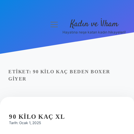
Kadın ve İlham
menüyü
aç
Hayatına neşe katan kadın hikayeleri!
Anasayfa
Gizlilik Politikası
Yasal Uyarı
ETIKET:
90 KILO KAÇ BEDEN BOXER
GIYER
Hakkımızda
90 KILO KAÇ XL
Tarih: Ocak 1, 2025