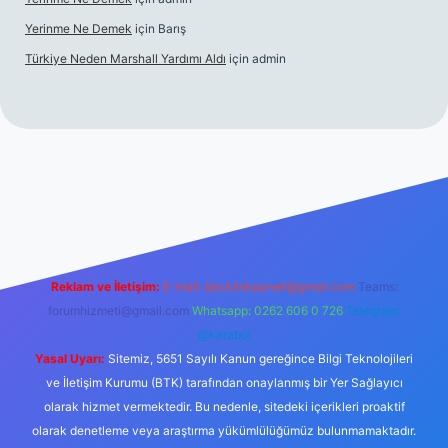
Yerinme Ne Demek
için
Barış
Türkiye Neden Marshall Yardımı Aldı
için
admin
://www.betexper.xyz/
betci.co
betci giriş
hiltonbet yeni giriş
Reklam ve İletişim:
E-mail:
backlinkpaneli@gmail.com
Teams:
forumhizmeti@gmail.com
Whatsapp: 0262 606 0 726
Telegram:
@karabul
Yasal Uyarı:
Sitemiz, 5651 Sayılı Kanun gereğince Bilgi Teknolojileri
ve İletişim Kurumu (BTK) tarafından onaylanmış bir Yer Sağlayıcı
olarak hizmet vermektedir. Bu nedenle, sitedeki içerikleri proaktif
olarak denetleme veya araştırma yükümlülüğümüz bulunmamaktadır.