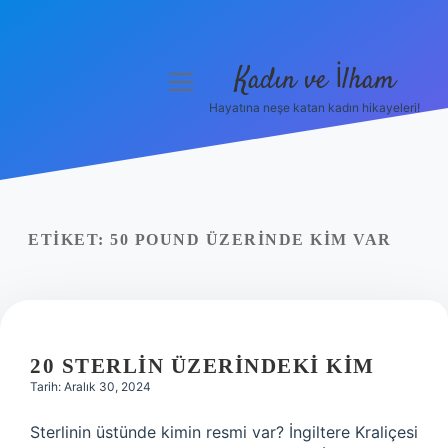
Kadın ve İlham
menüyü
aç
Hayatına neşe katan kadın hikayeleri!
Anasayfa
Gizlilik Politikası
Yasal Uyarı
ETIKET:
50 POUND ÜZERINDE KIM VAR
Hakkımızda
20 STERLIN ÜZERINDEKI KIM
Tarih: Aralık 30, 2024
Sterlinin üstünde kimin resmi var? İngiltere Kraliçesi