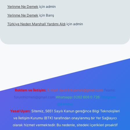
Yerinme Ne Demek
için
admin
Yerinme Ne Demek
için
Barış
Türkiye Neden Marshall Yardımı Aldı
için
admin
iriş adresi
https://www.betexper.xyz/
betci.co
betci giriş
hilt
Reklam ve İletişim:
E-mail:
backlinkpaneli@gmail.com
Teams:
forumhizmeti@gmail.com
Whatsapp: 0262 606 0 726
Telegram:
@karabul
Yasal Uyarı:
Sitemiz, 5651 Sayılı Kanun gereğince Bilgi Teknolojileri
ve İletişim Kurumu (BTK) tarafından onaylanmış bir Yer Sağlayıcı
olarak hizmet vermektedir. Bu nedenle, sitedeki içerikleri proaktif