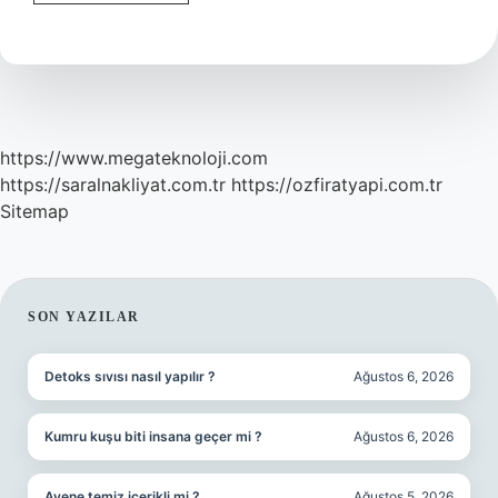
Sterlin
Üzerindeki
Kim
https://www.megateknoloji.com
https://saralnakliyat.com.tr
https://ozfiratyapi.com.tr
Sitemap
SIDEBAR
SON YAZILAR
Detoks sıvısı nasıl yapılır ?
Ağustos 6, 2026
Kumru kuşu biti insana geçer mi ?
Ağustos 6, 2026
Avene temiz içerikli mi ?
Ağustos 5, 2026