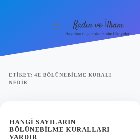
Kadın ve İlham
menüyü
aç
Hayatına neşe katan kadın hikayeleri!
Anasayfa
Gizlilik Politikası
Yasal Uyarı
ETIKET:
4E BÖLÜNEBILME KURALI
NEDIR
Hakkımızda
HANGI SAYILARIN
BÖLÜNEBILME KURALLARI
VARDIR