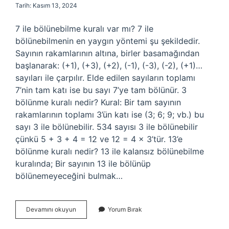
Tarih: Kasım 13, 2024
7 ile bölünebilme kuralı var mı? 7 ile
bölünebilmenin en yaygın yöntemi şu şekildedir.
Sayının rakamlarının altına, birler basamağından
başlanarak: (+1), (+3), (+2), (-1), (-3), (-2), (+1)…
sayıları ile çarpılır. Elde edilen sayıların toplamı
7’nin tam katı ise bu sayı 7’ye tam bölünür. 3
bölünme kuralı nedir? Kural: Bir tam sayının
rakamlarının toplamı 3’ün katı ise (3; 6; 9; vb.) bu
sayı 3 ile bölünebilir. 534 sayısı 3 ile bölünebilir
çünkü 5 + 3 + 4 = 12 ve 12 = 4 × 3’tür. 13’e
bölünme kuralı nedir? 13 ile kalansız bölünebilme
kuralında; Bir sayının 13 ile bölünüp
bölünemeyeceğini bulmak…
Hangi
Devamını okuyun
Yorum Bırak
Sayıların
Bölünebilme