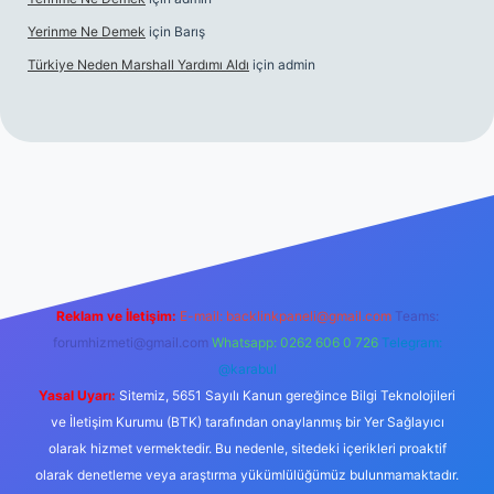
Yerinme Ne Demek
için
Barış
Türkiye Neden Marshall Yardımı Aldı
için
admin
://www.betexper.xyz/
betci.co
betci giriş
hiltonbet yeni giriş
Reklam ve İletişim:
E-mail:
backlinkpaneli@gmail.com
Teams:
forumhizmeti@gmail.com
Whatsapp: 0262 606 0 726
Telegram:
@karabul
Yasal Uyarı:
Sitemiz, 5651 Sayılı Kanun gereğince Bilgi Teknolojileri
ve İletişim Kurumu (BTK) tarafından onaylanmış bir Yer Sağlayıcı
olarak hizmet vermektedir. Bu nedenle, sitedeki içerikleri proaktif
olarak denetleme veya araştırma yükümlülüğümüz bulunmamaktadır.