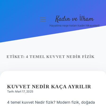
Kadın ve İlham
menüyü
aç
Hayatına neşe katan kadın hikayeleri!
Anasayfa
Gizlilik Politikası
Yasal Uyarı
ETIKET:
4 TEMEL KUVVET NEDIR FIZIK
Hakkımızda
KUVVET NEDIR KAÇA AYRILIR
Tarih: Mart 17, 2025
4 temel kuvvet Nedir fizik? Modern fizik, doğada