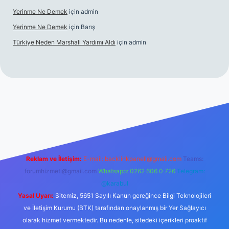
Yerinme Ne Demek
için
admin
Yerinme Ne Demek
için
Barış
Türkiye Neden Marshall Yardımı Aldı
için
admin
://www.betexper.xyz/
betci.co
betci giriş
hiltonbet yeni giriş
Reklam ve İletişim:
E-mail:
backlinkpaneli@gmail.com
Teams:
forumhizmeti@gmail.com
Whatsapp: 0262 606 0 726
Telegram:
@karabul
Yasal Uyarı:
Sitemiz, 5651 Sayılı Kanun gereğince Bilgi Teknolojileri
ve İletişim Kurumu (BTK) tarafından onaylanmış bir Yer Sağlayıcı
olarak hizmet vermektedir. Bu nedenle, sitedeki içerikleri proaktif