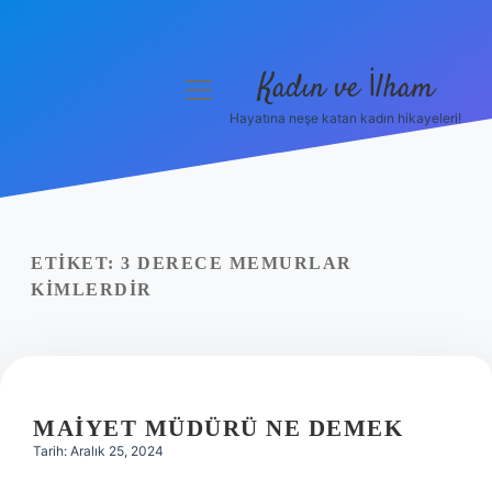
Kadın ve İlham
menüyü
aç
Hayatına neşe katan kadın hikayeleri!
Anasayfa
Gizlilik Politikası
Yasal Uyarı
ETIKET:
3 DERECE MEMURLAR
KIMLERDIR
Hakkımızda
MAIYET MÜDÜRÜ NE DEMEK
Tarih: Aralık 25, 2024