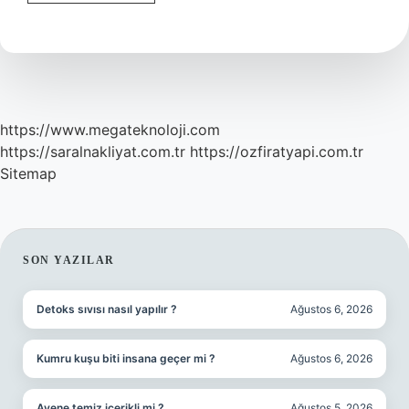
Müdürü
Ne
Demek
https://www.megateknoloji.com
https://saralnakliyat.com.tr
https://ozfiratyapi.com.tr
Sitemap
SIDEBAR
SON YAZILAR
Detoks sıvısı nasıl yapılır ?
Ağustos 6, 2026
Kumru kuşu biti insana geçer mi ?
Ağustos 6, 2026
Avene temiz içerikli mi ?
Ağustos 5, 2026