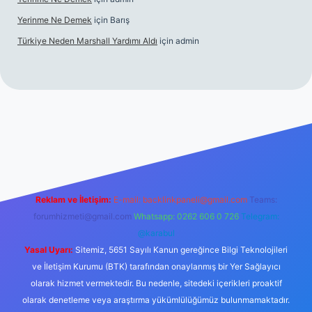
Yerinme Ne Demek
için
Barış
Türkiye Neden Marshall Yardımı Aldı
için
admin
://www.betexper.xyz/
betci.co
betci giriş
hiltonbet yeni giriş
Reklam ve İletişim:
E-mail:
backlinkpaneli@gmail.com
Teams:
forumhizmeti@gmail.com
Whatsapp: 0262 606 0 726
Telegram:
@karabul
Yasal Uyarı:
Sitemiz, 5651 Sayılı Kanun gereğince Bilgi Teknolojileri
ve İletişim Kurumu (BTK) tarafından onaylanmış bir Yer Sağlayıcı
olarak hizmet vermektedir. Bu nedenle, sitedeki içerikleri proaktif
olarak denetleme veya araştırma yükümlülüğümüz bulunmamaktadır.