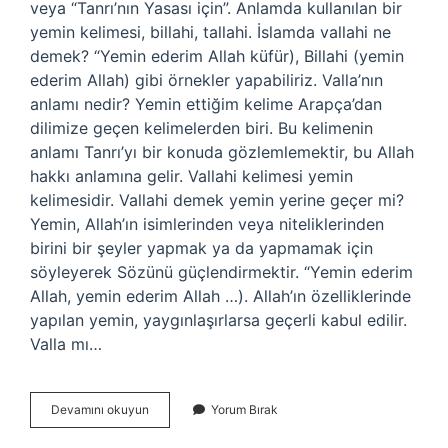
veya “Tanrı’nın Yasası için”. Anlamda kullanılan bir
yemin kelimesi, billahi, tallahi. İslamda vallahi ne
demek? “Yemin ederim Allah küfür), Billahi (yemin
ederim Allah) gibi örnekler yapabiliriz. Valla’nın
anlamı nedir? Yemin ettiğim kelime Arapça’dan
dilimize geçen kelimelerden biri. Bu kelimenin
anlamı Tanrı’yı ​​bir konuda gözlemlemektir, bu Allah
hakkı anlamına gelir. Vallahi kelimesi yemin
kelimesidir. Vallahi demek yemin yerine geçer mi?
Yemin, Allah’ın isimlerinden veya niteliklerinden
birini bir şeyler yapmak ya da yapmamak için
söyleyerek Sözünü güçlendirmektir. “Yemin ederim
Allah, yemin ederim Allah …). Allah’ın özelliklerinde
yapılan yemin, yaygınlaşırlarsa geçerli kabul edilir.
Valla mı…
Vallahi
Devamını okuyun
Yorum Bırak
Yok
Ne