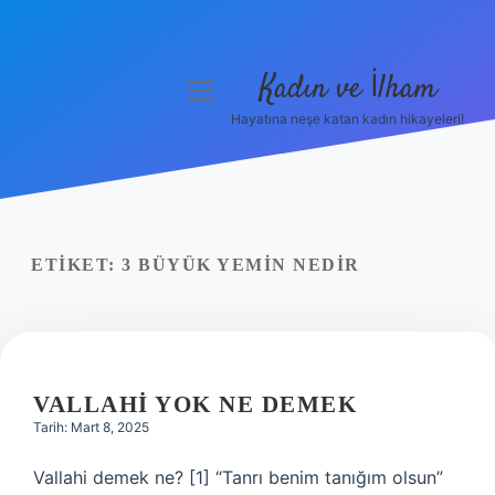
Kadın ve İlham
menüyü
aç
Hayatına neşe katan kadın hikayeleri!
Anasayfa
Gizlilik Politikası
Yasal Uyarı
ETIKET:
3 BÜYÜK YEMIN NEDIR
Hakkımızda
VALLAHI YOK NE DEMEK
Tarih: Mart 8, 2025
Vallahi demek ne? [1] “Tanrı benim tanığım olsun”