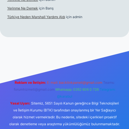
Yerinme Ne Demek
için
Barış
Türkiye Neden Marshall Yardımı Aldı
için
admin
://www.betexper.xyz/
betci.co
betci giriş
hiltonbet yeni giriş
Reklam ve İletişim:
E-mail:
backlinkpaneli@gmail.com
Teams:
forumhizmeti@gmail.com
Whatsapp: 0262 606 0 726
Telegram:
@karabul
Yasal Uyarı:
Sitemiz, 5651 Sayılı Kanun gereğince Bilgi Teknolojileri
ve İletişim Kurumu (BTK) tarafından onaylanmış bir Yer Sağlayıcı
olarak hizmet vermektedir. Bu nedenle, sitedeki içerikleri proaktif
olarak denetleme veya araştırma yükümlülüğümüz bulunmamaktadır.