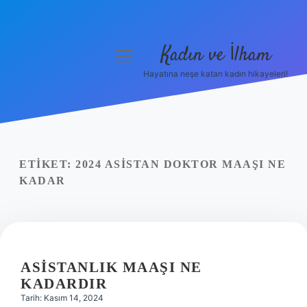
Kadın ve İlham
menüyü
aç
Hayatına neşe katan kadın hikayeleri!
Anasayfa
Gizlilik Politikası
Yasal Uyarı
ETIKET:
2024 ASISTAN DOKTOR MAAŞI NE
KADAR
Hakkımızda
ASISTANLIK MAAŞI NE
KADARDIR
Tarih: Kasım 14, 2024