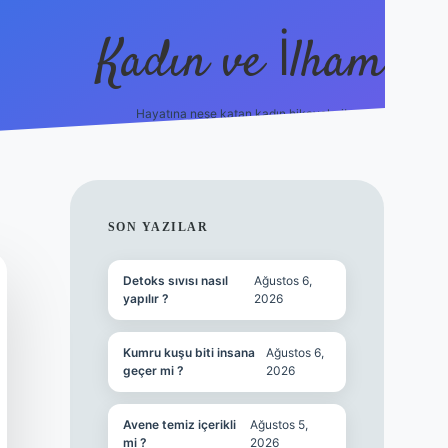
Kadın ve İlham
Hayatına neşe katan kadın hikayeleri!
ilbet
hiltonbet
Betexper giriş adresi
https://www.be
SIDEBAR
SON YAZILAR
Detoks sıvısı nasıl
Ağustos 6,
yapılır ?
2026
Kumru kuşu biti insana
Ağustos 6,
geçer mi ?
2026
Avene temiz içerikli
Ağustos 5,
mi ?
2026