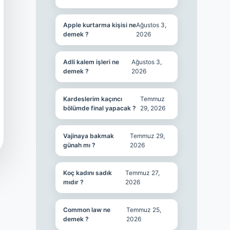
Apple kurtarma kişisi ne
Ağustos 3,
demek ?
2026
Adli kalem işleri ne
Ağustos 3,
demek ?
2026
Kardeslerim kaçıncı
Temmuz
bölümde final yapacak ?
29, 2026
Vajinaya bakmak
Temmuz 29,
günah mı ?
2026
Koç kadını sadık
Temmuz 27,
mıdır ?
2026
Common law ne
Temmuz 25,
demek ?
2026