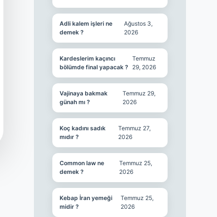
Adli kalem işleri ne
Ağustos 3,
demek ?
2026
Kardeslerim kaçıncı
Temmuz
bölümde final yapacak ?
29, 2026
Vajinaya bakmak
Temmuz 29,
günah mı ?
2026
Koç kadını sadık
Temmuz 27,
mıdır ?
2026
Common law ne
Temmuz 25,
demek ?
2026
Kebap İran yemeği
Temmuz 25,
midir ?
2026