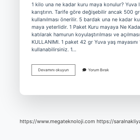
1 kilo una ne kadar kuru maya konulur? Yuva 
karıştırın. Tarife göre değişebilir ancak 500 g
kullanılması önerilir. 5 bardak una ne kadar k
maya yeterlidir. 1 Paket Kuru mayaya Ne Kadar
katılarak hamurun koyulaştırılması ve açılması
KULLANIMI. 1 paket 42 gr Yuva yaş mayasını 1
kullanabilirsiniz. 1…
1
Devamını okuyun
Yorum Bırak
Kilo
Una
Ne
Kadar
Kuru
Maya
Konur
https://www.megateknoloji.com
https://saralnakliy