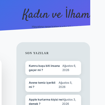
Kadın ve İlham
Hayatına neşe katan kadın hikayeleri!
ilbet
hiltonbet
Betexper giriş adresi
https://www.be
SIDEBAR
SON YAZILAR
Kumru kuşu biti insana
Ağustos 6,
geçer mi ?
2026
Avene temiz içerikli
Ağustos 5,
mi ?
2026
Apple kurtarma kişisi ne
Ağustos 3,
demek ?
2026