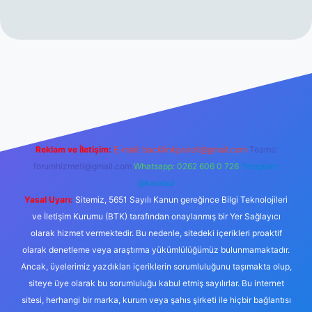
://www.betexper.xyz/
betci.co
betci giriş
hiltonbet yeni giriş
Reklam ve İletişim:
E-mail:
backlinkpaneli@gmail.com
Teams:
forumhizmeti@gmail.com
Whatsapp: 0262 606 0 726
Telegram:
@karabul
Yasal Uyarı:
Sitemiz, 5651 Sayılı Kanun gereğince Bilgi Teknolojileri
ve İletişim Kurumu (BTK) tarafından onaylanmış bir Yer Sağlayıcı
olarak hizmet vermektedir. Bu nedenle, sitedeki içerikleri proaktif
olarak denetleme veya araştırma yükümlülüğümüz bulunmamaktadır.
Ancak, üyelerimiz yazdıkları içeriklerin sorumluluğunu taşımakta olup,
siteye üye olarak bu sorumluluğu kabul etmiş sayılırlar. Bu internet
sitesi, herhangi bir marka, kurum veya şahıs şirketi ile hiçbir bağlantısı