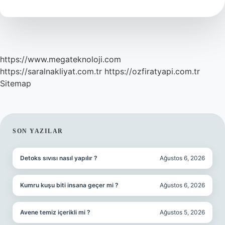
Için
Kaç
Kalori
Yakmak
Lazım
https://www.megateknoloji.com
https://saralnakliyat.com.tr
https://ozfiratyapi.com.tr
Sitemap
SIDEBAR
SON YAZILAR
Detoks sıvısı nasıl yapılır ?
Ağustos 6, 2026
Kumru kuşu biti insana geçer mi ?
Ağustos 6, 2026
Avene temiz içerikli mi ?
Ağustos 5, 2026