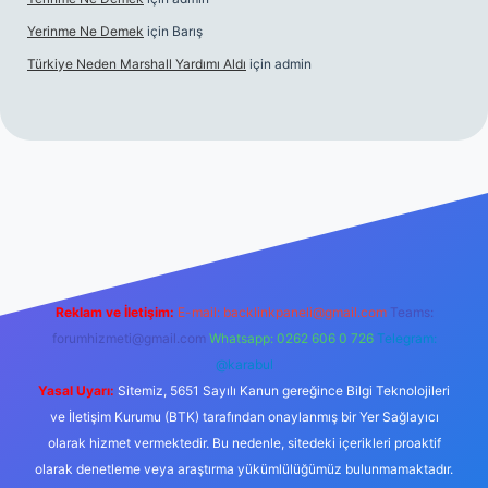
Yerinme Ne Demek
için
Barış
Türkiye Neden Marshall Yardımı Aldı
için
admin
://www.betexper.xyz/
betci.co
betci giriş
hiltonbet yeni giriş
Reklam ve İletişim:
E-mail:
backlinkpaneli@gmail.com
Teams:
forumhizmeti@gmail.com
Whatsapp: 0262 606 0 726
Telegram:
@karabul
Yasal Uyarı:
Sitemiz, 5651 Sayılı Kanun gereğince Bilgi Teknolojileri
ve İletişim Kurumu (BTK) tarafından onaylanmış bir Yer Sağlayıcı
olarak hizmet vermektedir. Bu nedenle, sitedeki içerikleri proaktif
olarak denetleme veya araştırma yükümlülüğümüz bulunmamaktadır.