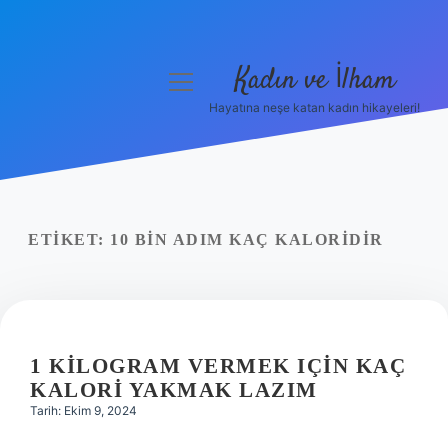
Kadın ve İlham
menüyü
aç
Hayatına neşe katan kadın hikayeleri!
Anasayfa
Gizlilik Politikası
Yasal Uyarı
ETIKET:
10 BIN ADIM KAÇ KALORIDIR
Hakkımızda
1 KILOGRAM VERMEK IÇIN KAÇ
KALORI YAKMAK LAZIM
Tarih: Ekim 9, 2024