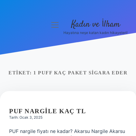
Kadın ve İlham
menüyü
aç
Hayatına neşe katan kadın hikayeleri!
Anasayfa
Gizlilik Politikası
Yasal Uyarı
ETIKET:
1 PUFF KAÇ PAKET SIGARA EDER
Hakkımızda
PUF NARGILE KAÇ TL
Tarih: Ocak 3, 2025
PUF nargile fiyatı ne kadar? Akarsu Nargile Akarsu