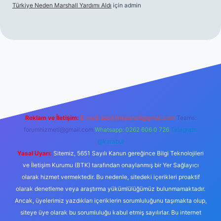
Türkiye Neden Marshall Yardımı Aldı
için
admin
://www.betexper.xyz/
betci.co
betci giriş
hiltonbet yeni giriş
Reklam ve İletişim:
E-mail:
backlinkpaneli@gmail.com
Teams:
forumhizmeti@gmail.com
Whatsapp: 0262 606 0 726
Telegram:
@karabul
Yasal Uyarı:
Sitemiz, 5651 Sayılı Kanun gereğince Bilgi Teknolojileri
ve İletişim Kurumu (BTK) tarafından onaylanmış bir Yer Sağlayıcı
olarak hizmet vermektedir. Bu nedenle, sitedeki içerikleri proaktif
olarak denetleme veya araştırma yükümlülüğümüz bulunmamaktadır.
Ancak, üyelerimiz yazdıkları içeriklerin sorumluluğunu taşımakta olup,
siteye üye olarak bu sorumluluğu kabul etmiş sayılırlar. Bu internet