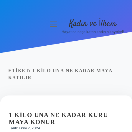
Kadın ve İlham
menüyü
aç
Hayatına neşe katan kadın hikayeleri!
Anasayfa
Gizlilik Politikası
Yasal Uyarı
ETIKET:
1 KILO UNA NE KADAR MAYA
KATILIR
Hakkımızda
1 KILO UNA NE KADAR KURU
MAYA KONUR
Tarih: Ekim 2, 2024