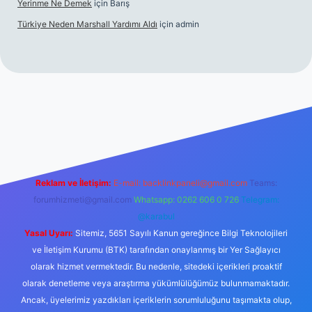
Yerinme Ne Demek
için
Barış
Türkiye Neden Marshall Yardımı Aldı
için
admin
://www.betexper.xyz/
betci.co
betci giriş
hiltonbet yeni giriş
Reklam ve İletişim:
E-mail:
backlinkpaneli@gmail.com
Teams:
forumhizmeti@gmail.com
Whatsapp: 0262 606 0 726
Telegram:
@karabul
Yasal Uyarı:
Sitemiz, 5651 Sayılı Kanun gereğince Bilgi Teknolojileri
ve İletişim Kurumu (BTK) tarafından onaylanmış bir Yer Sağlayıcı
olarak hizmet vermektedir. Bu nedenle, sitedeki içerikleri proaktif
olarak denetleme veya araştırma yükümlülüğümüz bulunmamaktadır.
Ancak, üyelerimiz yazdıkları içeriklerin sorumluluğunu taşımakta olup,