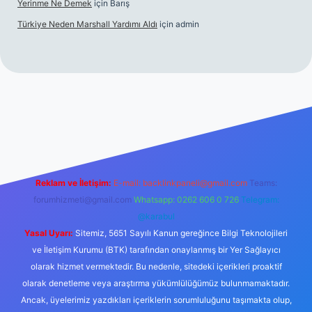
Yerinme Ne Demek
için
Barış
Türkiye Neden Marshall Yardımı Aldı
için
admin
//www.betexper.xyz/
betci.co
betci giriş
hiltonbet yeni giriş
Reklam ve İletişim:
E-mail:
backlinkpaneli@gmail.com
Teams:
forumhizmeti@gmail.com
Whatsapp: 0262 606 0 726
Telegram:
@karabul
Yasal Uyarı:
Sitemiz, 5651 Sayılı Kanun gereğince Bilgi Teknolojileri
ve İletişim Kurumu (BTK) tarafından onaylanmış bir Yer Sağlayıcı
olarak hizmet vermektedir. Bu nedenle, sitedeki içerikleri proaktif
olarak denetleme veya araştırma yükümlülüğümüz bulunmamaktadır.
Ancak, üyelerimiz yazdıkları içeriklerin sorumluluğunu taşımakta olup,