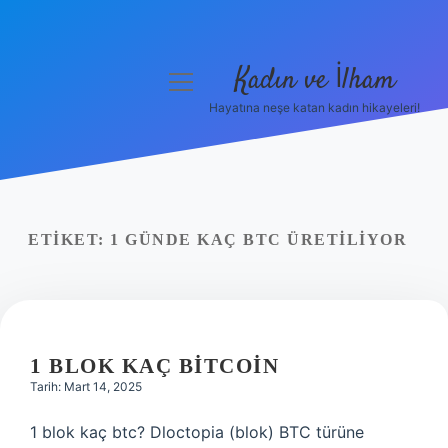
Kadın ve İlham
menüyü
aç
Hayatına neşe katan kadın hikayeleri!
Anasayfa
Gizlilik Politikası
Yasal Uyarı
ETIKET:
1 GÜNDE KAÇ BTC ÜRETILIYOR
Hakkımızda
1 BLOK KAÇ BITCOIN
Tarih: Mart 14, 2025
1 blok kaç btc? Dloctopia (blok) BTC türüne