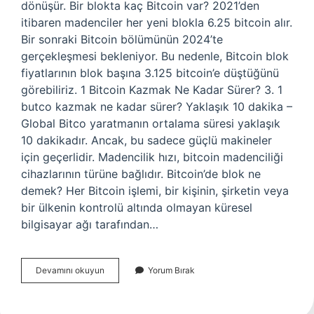
dönüşür. Bir blokta kaç Bitcoin var? 2021’den
itibaren madenciler her yeni blokla 6.25 bitcoin alır.
Bir sonraki Bitcoin bölümünün 2024’te
gerçekleşmesi bekleniyor. Bu nedenle, Bitcoin blok
fiyatlarının blok başına 3.125 bitcoin’e düştüğünü
görebiliriz. 1 Bitcoin Kazmak Ne Kadar Sürer? 3. 1
butco kazmak ne kadar sürer? Yaklaşık 10 dakika –
Global Bitco yaratmanın ortalama süresi yaklaşık
10 dakikadır. Ancak, bu sadece güçlü makineler
için geçerlidir. Madencilik hızı, bitcoin madenciliği
cihazlarının türüne bağlıdır. Bitcoin’de blok ne
demek? Her Bitcoin işlemi, bir kişinin, şirketin veya
bir ülkenin kontrolü altında olmayan küresel
bilgisayar ağı tarafından…
1
Devamını okuyun
Yorum Bırak
Blok
Kaç
Bitcoin