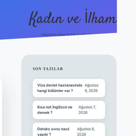
Kadın ve İlham
Hayatına neşe katan kadın hikayeleri!
ilbet
hiltonbet
Betexper giriş adresi
https://www.be
SIDEBAR
SON YAZILAR
Vize devlet hastanesinde
Ağustos
hangi bölümler var ?
9, 2026
Kısa not İngilizce ne
Ağustos 7,
demek ?
2026
Detoks sıvısı nasıl
Ağustos 6,
yapılır ?
2026